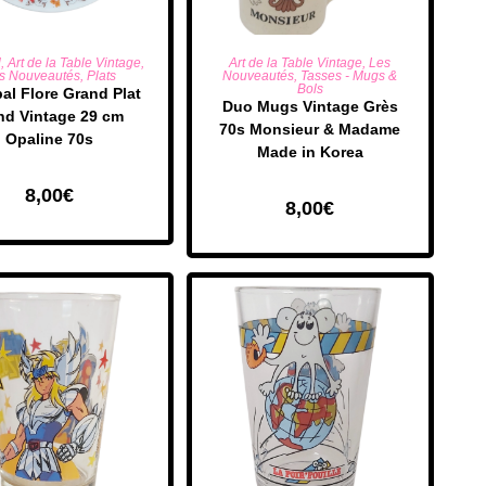
UTER AU PANIER
AJOUTER AU PANIER
l
,
Art de la Table Vintage
,
Art de la Table Vintage
,
Les
s Nouveautés
,
Plats
Nouveautés
,
Tasses - Mugs &
Bols
pal Flore Grand Plat
​Duo Mugs Vintage Grès
nd Vintage 29 cm
70s Monsieur & Madame
Opaline 70s
Made in Korea
8,00
€
8,00
€