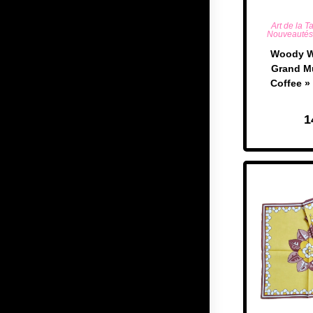
AJOUTE
Art de la T
Nouveautés
Woody W
Grand M
Coffee »
1