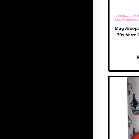
AJOUTE
Arcopal
,
Art 
Les Nouveaut
​Mug Arcopa
70s Verre 