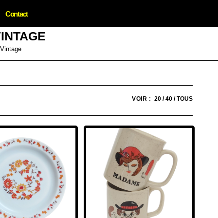
Contact
VINTAGE
 Vintage
VOIR :
20
40
TOUS