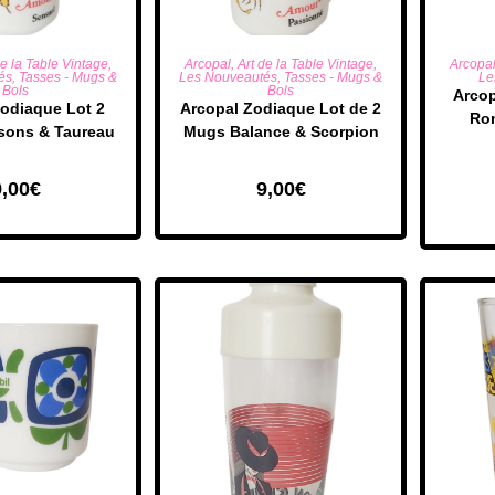
R AU PANIER
AJOUTER AU PANIER
AJO
de la Table Vintage
,
Arcopal
,
Art de la Table Vintage
,
Arcopa
és
,
Tasses - Mugs &
Les Nouveautés
,
Tasses - Mugs &
Le
Bols
Bols
​Arco
odiaque Lot 2
Arcopal Zodiaque Lot de 2
Ro
sons & Taureau
Mugs Balance & Scorpion
9,00
€
9,00
€