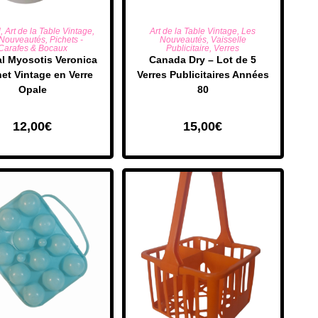
UTER AU PANIER
AJOUTER AU PANIER
l
,
Art de la Table Vintage
,
Art de la Table Vintage
,
Les
 Nouveautés
,
Pichets -
Nouveautés
,
Vaisselle
Carafes & Bocaux
Publicitaire
,
Verres
l Myosotis Veronica
Canada Dry – Lot de 5
het Vintage en Verre
Verres Publicitaires Années
Opale
80
12,00
€
15,00
€