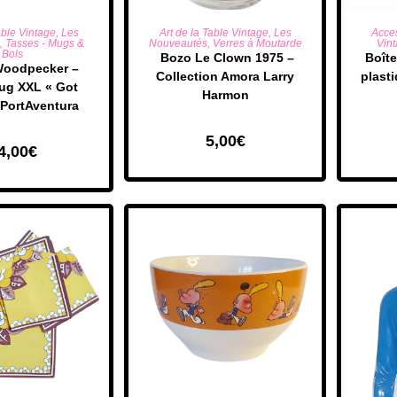
R AU PANIER
AJOUTER AU PANIER
AJO
able Vintage
,
Les
Art de la Table Vintage
,
Les
Acce
,
Tasses - Mugs &
Nouveautés
,
Verres à Moutarde
Vin
Bols
​ Bozo Le Clown 1975 –
Boîte
oodpecker –
Collection Amora Larry
plast
ug XXL « Got
Harmon
 PortAventura
5,00
€
4,00
€