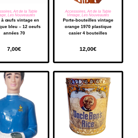
UTER AU PANIER
AJOUTER AU PANIER
ssoires
,
Art de la Table
Accessoires
,
Art de la Table
tage
,
Les Nouveautés
Vintage
,
Les Nouveautés
 à œufs vintage en
​Porte-bouteilles vintage
ique bleu – 12 oeufs
orange 1970 plastique
années 70
casier 4 bouteilles
7,00
€
12,00
€