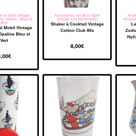
R AU PANIER
AJOUTER AU PANIER
AJO
de la Table Vintage
,
Accessoires
,
Art de la Table
Art d
és
,
Tasses - Mugs &
Vintage
,
Les Nouveautés
Nouvea
Bols
Shaker à Cocktail Vintage
Le
l Mobil Vintage
Cotton Club 80s
Zodi
Opaline Bleu et
Hyô
Vert
8,00
€
8,00
€