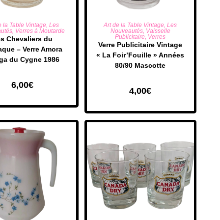
UTER AU PANIER
AJOUTER AU PANIER
e la Table Vintage
,
Les
Art de la Table Vintage
,
Les
utés
,
Verres à Moutarde
Nouveautés
,
Vaisselle
Publicitaire
,
Verres
s Chevaliers du
Verre Publicitaire Vintage
aque – Verre Amora
« La Foir’Fouille » Années
ga du Cygne 1986
80/90 Mascotte
6,00
€
4,00
€