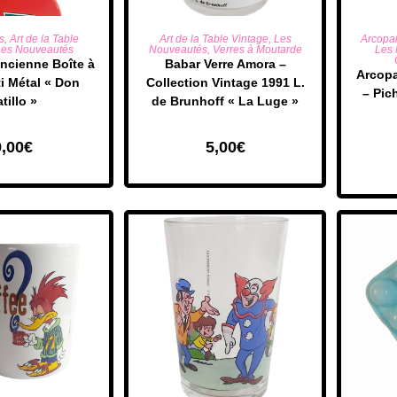
R AU PANIER
AJOUTER AU PANIER
AJO
s
,
Art de la Table
Art de la Table Vintage
,
Les
Arcopa
es Nouveautés
Nouveautés
,
Verres à Moutarde
Les
ncienne Boîte à
Babar Verre Amora –
Arcopa
i Métal « Don
Collection Vintage 1991 L.
– Pic
tillo »
de Brunhoff « La Luge »
9,00
€
5,00
€