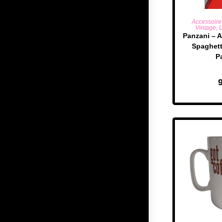
AJOUTE
Accessoire
Vintage
,
L
Panzani – A
Spaghett
Pa