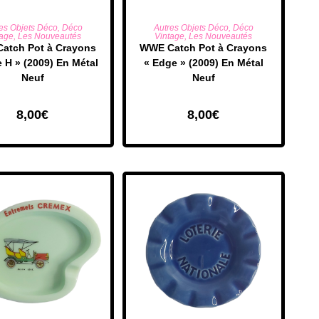
UTER AU PANIER
AJOUTER AU PANIER
es Objets Déco
,
Déco
Autres Objets Déco
,
Déco
tage
,
Les Nouveautés
Vintage
,
Les Nouveautés
atch Pot à Crayons
​WWE Catch Pot à Crayons
e H » (2009) En Métal
« Edge » (2009) En Métal
Neuf
Neuf
8,00
€
8,00
€