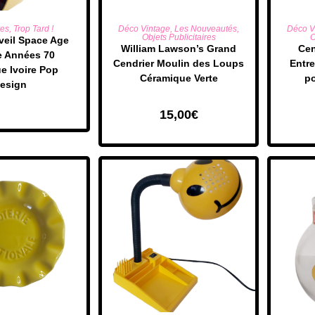
 LA SUITE
AJOUTER AU PANIER
AJO
res
,
Trop Tard !
Déco Vintage
,
Les Nouveautés
,
Déco V
Objets Publicitaires
O
eil Space Age
​William Lawson’s Grand
Cen
e Années 70
Cendrier Moulin des Loups
Entr
ue Ivoire Pop
Céramique Verte
p
esign
15,00
€