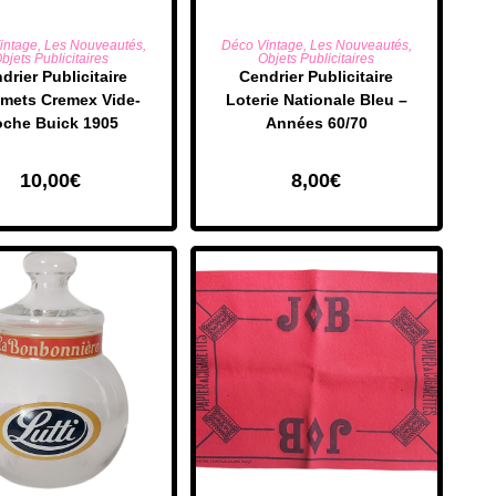
UTER AU PANIER
AJOUTER AU PANIER
intage
,
Les Nouveautés
,
Déco Vintage
,
Les Nouveautés
,
bjets Publicitaires
Objets Publicitaires
drier Publicitaire
Cendrier Publicitaire
emets Cremex Vide-
Loterie Nationale Bleu –
oche Buick 1905
Années 60/70
10,00
€
8,00
€