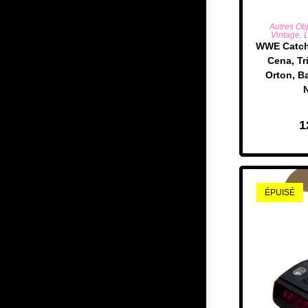
AJOUTE
Autres Ob
Vintage
,
L
WWE Catch 
Cena, Tr
Orton, Ba
1
ÉPUISÉ