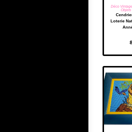
AJOUTE
Déco Vintag
Objets 
Cendrier
Loterie Na
Anné