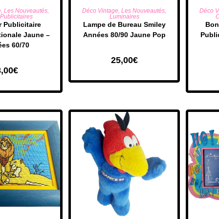
R AU PANIER
AJOUTER AU PANIER
AJO
e
,
Les Nouveautés
,
Déco Vintage
,
Les Nouveautés
,
Déco V
Publicitaires
Luminaires
O
 Publicitaire
​Lampe de Bureau Smiley
Bon
tionale Jaune –
Années 80/90 Jaune Pop
Publi
es 60/70
25,00
€
8,00
€