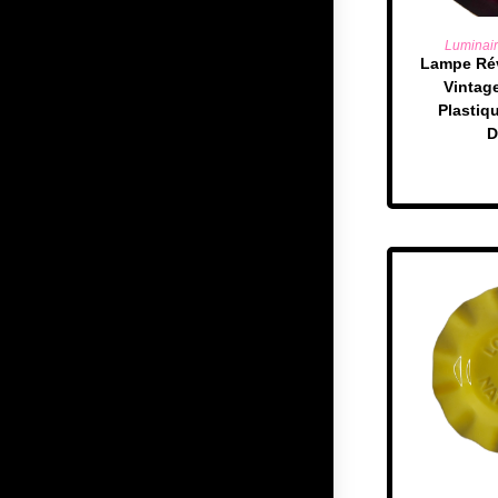
LIRE
Luminai
Lampe Rév
Vintag
Plastiq
D