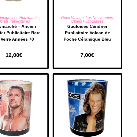
UTER AU PANIER
AJOUTER AU PANIER
intage
,
Les Nouveautés
,
Déco Vintage
,
Les Nouveautés
,
bjets Publicitaires
Objets Publicitaires
omarché – Ancien
Gauloises Cendrier
er Publicitaire Rare
Publicitaire Volcan de
 Verre Années 70
Poche Céramique Bleu
12,00
€
7,00
€