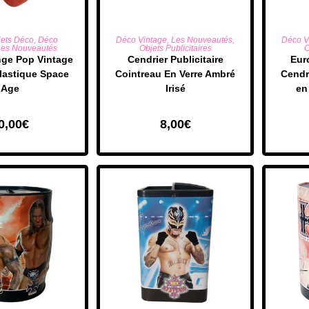
R AU PANIER
AJOUTER AU PANIER
AJO
jets Déco
,
Déco
Déco Vintage
,
Les Nouveautés
,
Déco V
es Nouveautés
Objets Publicitaires
O
nge Pop Vintage
​Cendrier Publicitaire
Eur
lastique Space
Cointreau En Verre Ambré
Cendri
Age
Irisé
en
0,00
€
8,00
€