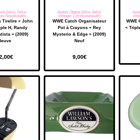
R AU PANIER
AJOUTER AU PANIER
AJO
jets Déco
,
Déco
Autres Objets Déco
,
Déco
Autr
es Nouveautés
Vintage
,
Les Nouveautés
Vin
Tirelire « John
​WWE Catch Organisateur
WWE C
iple H, Randy
Pot à Crayons « Rey
« Tripl
tista » (2009)
Mysterio & Edge » (2009)
Neuve
Neuf
2,00
€
9,00
€