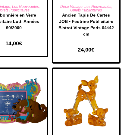
UTER AU PANIER
AJOUTER AU PANIER
intage
,
Les Nouveautés
,
Déco Vintage
,
Les Nouveautés
,
bjets Publicitaires
Objets Publicitaires
bonnière en Verre
Ancien Tapis De Cartes
citaire Lutti Années
JOB • Feutrine Publicitaire
90/2000
Bistrot Vintage Paris 64×42
cm
14,00
€
24,00
€