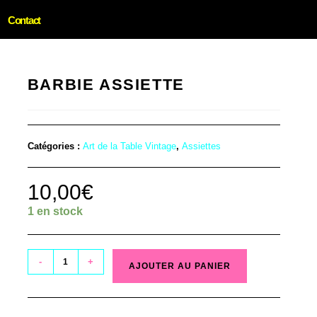
Contact
BARBIE ASSIETTE
Catégories :
Art de la Table Vintage
,
Assiettes
10,00
€
1 en stock
-
+
AJOUTER AU PANIER