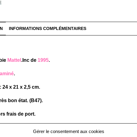
ON
INFORMATIONS COMPLÉMENTAIRES
rbie
Mattel
.Inc de
1995
.
aminé
.
 24 x 21 x 2,5 cm.
rès bon état. (B47).
rs frais de port.
Gérer le consentement aux cookies