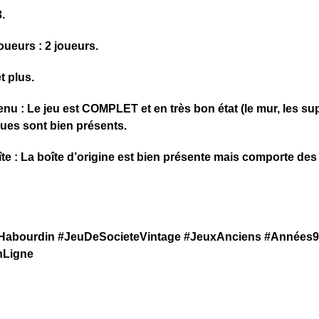
.
oueurs : 2 joueurs.
et plus.
tenu : Le jeu est COMPLET et en très bon état (le mur, les s
ues sont bien présents. ​
oîte : La boîte d’origine est bien présente mais comporte des
#Habourdin #JeuDeSocieteVintage #JeuxAnciens #Années9
nLigne