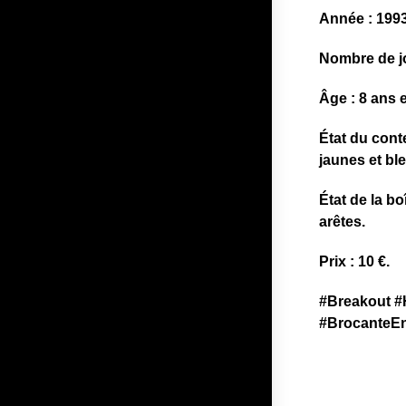
​Année : 1993
​Nombre de j
​Âge : 8 ans 
​État du con
jaunes et ble
État de la b
arêtes.
Prix : 10 €.
​#Breakout 
#BrocanteE