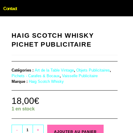
Contact
HAIG SCOTCH WHISKY
PICHET PUBLICITAIRE
Catégories :
Art de la Table Vintage
,
Objets Publicitaires
,
Pichets - Carafes & Bocaux
,
Vaisselle Publicitaire
Marque :
Haig Scotch Whisky
18,00
€
1 en stock
-
+
AJOUTER AU PANIER