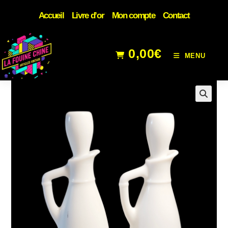
Accueil
Livre d’or
Mon compte
Contact
0,00
€
MENU
🔍