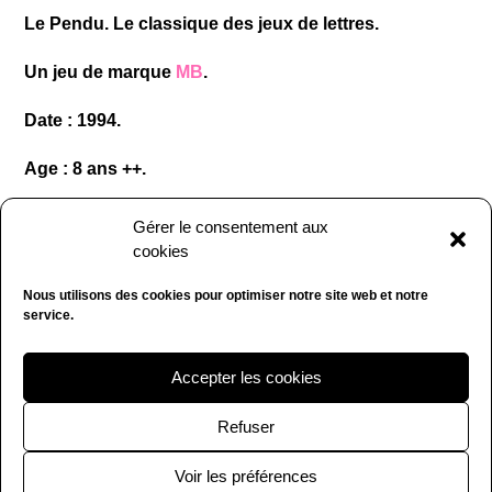
Le Pendu. Le classique des jeux de lettres.
Un jeu de marque
MB
.
Date : 1994.
Age : 8 ans ++.
Nombre de joueurs : 2.
Gérer le consentement aux
cookies
La boîte comporte des traces du temps.
Nous utilisons des cookies pour optimiser notre site web et notre
Le jeu est en complet et en très bon état. (PDD).
service.
Prix : 15 € hors frais de port.
Accepter les cookies
Refuser
Voir les préférences
Copyright La Fouine CHINE 2020