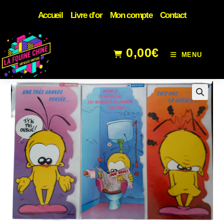
Accueil
Livre d’or
Mon compte
Contact
0,00
€
MENU
🔍