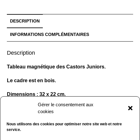
DESCRIPTION
INFORMATIONS COMPLÉMENTAIRES
Description
Tableau magnétique des Castors Juniors.
Le cadre est en bois.
Dimensions : 32 x 22 cm.
Gérer le consentement aux
Tableau en très bon état. Les aimants ne sont pas
cookies
vendus avec. (SDB).
Nous utilisons des cookies pour optimiser notre site web et notre
Prix : 18 € hors frais de port.
service.