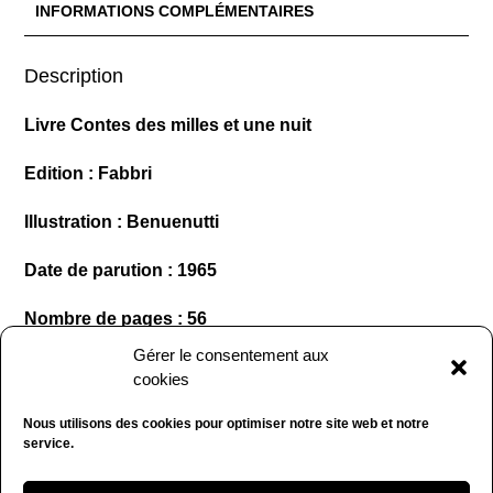
INFORMATIONS COMPLÉMENTAIRES
Description
Livre Contes des milles et une nuit
Edition : Fabbri
Illustration : Benuenutti
Date de parution : 1965
Nombre de pages : 56
Gérer le consentement aux
Format cartonné : 34 x 25 cm
cookies
Usure du temps sur la couverture, sinon bon état.
Nous utilisons des cookies pour optimiser notre site web et notre
(248)
service.
Prix : 6€ hors frais de port.