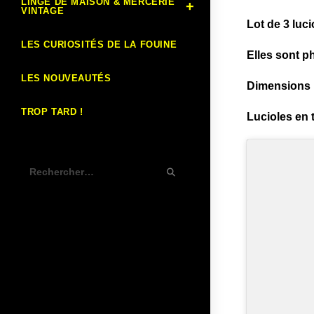
LINGE DE MAISON & MERCERIE
VINTAGE
Lot de 3 luc
LES CURIOSITÉS DE LA FOUINE
Elles sont p
LES NOUVEAUTÉS
Dimensions :
TROP TARD !
Lucioles en t
Rechercher
sur
ce
site