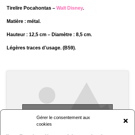
Tirelire Pocahontas –
Walt Disney
.
Matière : métal.
Hauteur : 12,5 cm – Diamètre : 8,5 cm.
Légères traces d’usage. (B59).
Cliquez pour accepter les cookies
Gérer le consentement aux
marketing et activer ce contenu
cookies