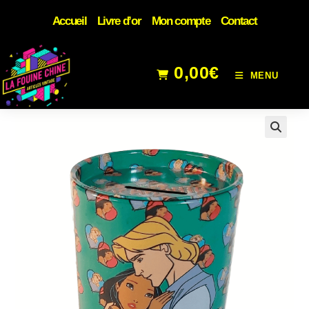
Accueil
Livre d’or
Mon compte
Contact
0,00
€
MENU
🔍