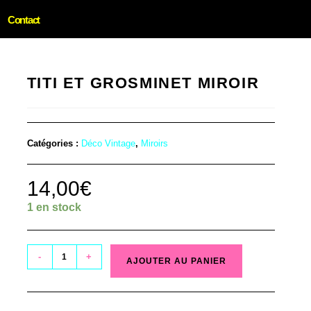
Contact
TITI ET GROSMINET MIROIR
Catégories :
Déco Vintage
,
Miroirs
14,00
€
1 en stock
-
+
AJOUTER AU PANIER