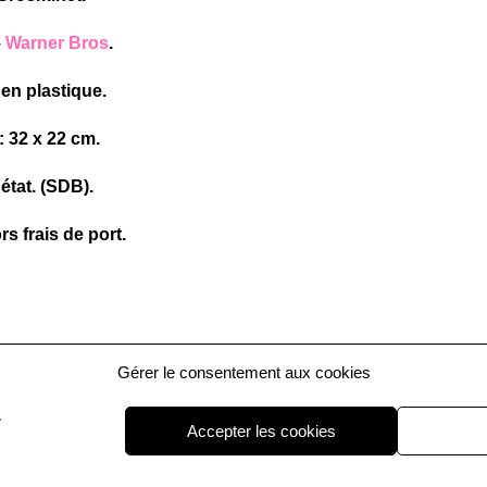
–
Warner Bros
.
 en plastique.
 32 x 22 cm.
 état. (SDB).
rs frais de port.
Gérer le consentement aux cookies
.
Copyright La Fouine CHINE 
Accepter les cookies
ue de confidentialité
|
Mentions Légales
|
CGV
|
Livraison & Retours
|