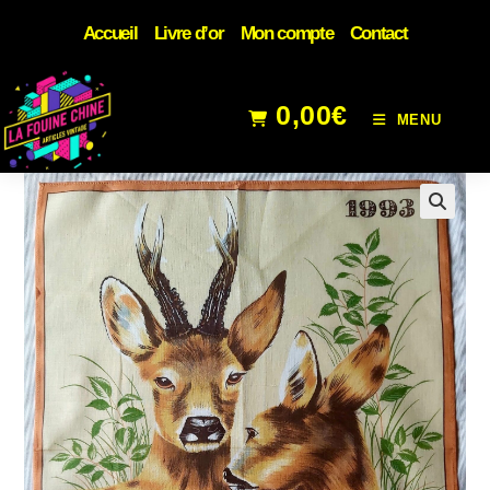
Accueil
Livre d’or
Mon compte
Contact
0,00
€
MENU
🔍