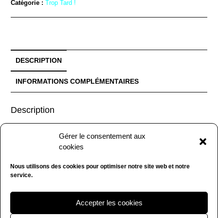
Catégorie :
Trop Tard !
DESCRIPTION
INFORMATIONS COMPLÉMENTAIRES
Description
Torchon calendrier
de 1993.
Gérer le consentement aux
cookies
Dimensions : 61 x 47 cm.
Nous utilisons des cookies pour optimiser notre site web et notre
Torchon en très bon état. (2291-B55).
service.
Accepter les cookies